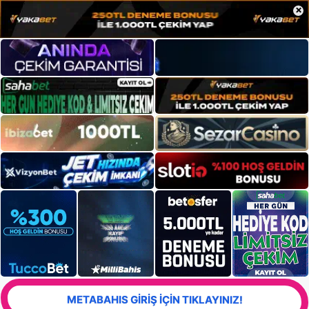
×
METABAHIS GİRİŞ İÇİN TIKLAYINIZ!