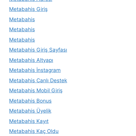
Metabahis Giriş
Metabahis
Metabahis
Metabahis
Metabahis Giriş Sayfası
Metabahis Altyapı
Metabahis İnstagram
Metabahis Canlı Destek
Metabahis Mobil Giriş
Metabahis Bonus
Metabahis Üyelik
Metabahis Kayıt
Metabahis Kaç Oldu