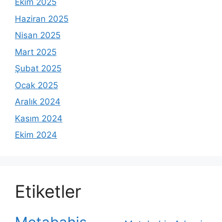
Ekim 2025
Haziran 2025
Nisan 2025
Mart 2025
Şubat 2025
Ocak 2025
Aralık 2024
Kasım 2024
Ekim 2024
Etiketler