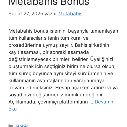
Metabahis Bonus
Şubat 27, 2025
yazar
Metabahis
Metabahis bonus işlemini başarıyla tamamlayan
tüm kullanıcılar sitenin tüm kural ve
prosedürlerine uymuş sayılır. Bahis şirketinin
kayıt aşaması, bir sonraki aşamada
değiştirilemeyecek birimleri belirler. Üyeliğinizi
oluşturmak için seçtiğiniz birim ne olursa olsun,
tüm süreç boyunca aynı siteyi sürdürmenin ve
kullanmanın avantajlarından yararlanmaya
devam edeceksiniz. Hesap açarken adınızı veya
soyadınızı değiştirmeniz mümkün değildir.
Açıklamada, çevrimiçi platformların …
Devamını
oku
Kategoriler
Bahis