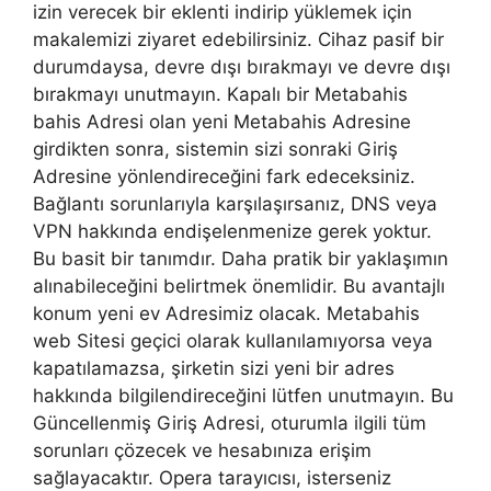
izin verecek bir eklenti indirip yüklemek için
makalemizi ziyaret edebilirsiniz. Cihaz pasif bir
durumdaysa, devre dışı bırakmayı ve devre dışı
bırakmayı unutmayın. Kapalı bir Metabahis
bahis Adresi olan yeni Metabahis Adresine
girdikten sonra, sistemin sizi sonraki Giriş
Adresine yönlendireceğini fark edeceksiniz.
Bağlantı sorunlarıyla karşılaşırsanız, DNS veya
VPN hakkında endişelenmenize gerek yoktur.
Bu basit bir tanımdır. Daha pratik bir yaklaşımın
alınabileceğini belirtmek önemlidir. Bu avantajlı
konum yeni ev Adresimiz olacak. Metabahis
web Sitesi geçici olarak kullanılamıyorsa veya
kapatılamazsa, şirketin sizi yeni bir adres
hakkında bilgilendireceğini lütfen unutmayın. Bu
Güncellenmiş Giriş Adresi, oturumla ilgili tüm
sorunları çözecek ve hesabınıza erişim
sağlayacaktır. Opera tarayıcısı, isterseniz