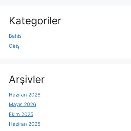
Kategoriler
Bahis
Giriş
Arşivler
Haziran 2026
Mayıs 2026
Ekim 2025
Haziran 2025