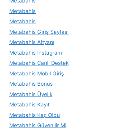
Metabahis
Metabahis
Metabahis
Metabahis Giriş Sayfası
Metabahis Altyapı
Metabahis İnstagram
Metabahis Canlı Destek
Metabahis Mobil Giriş
Metabahis Bonus
Metabahis Üyelik
Metabahis Kayıt
Metabahis Kaç Oldu
Metabahis Güvenilir Mi