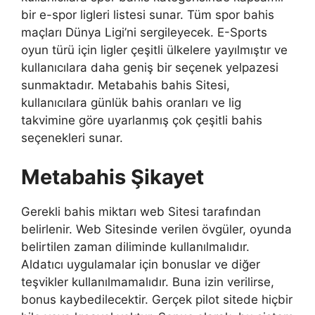
bir e-spor ligleri listesi sunar. Tüm spor bahis
maçları Dünya Ligi’ni sergileyecek. E-Sports
oyun türü için ligler çeşitli ülkelere yayılmıştır ve
kullanıcılara daha geniş bir seçenek yelpazesi
sunmaktadır. Metabahis bahis Sitesi,
kullanıcılara günlük bahis oranları ve lig
takvimine göre uyarlanmış çok çeşitli bahis
seçenekleri sunar.
Metabahis Şikayet
Gerekli bahis miktarı web Sitesi tarafından
belirlenir. Web Sitesinde verilen övgüler, oyunda
belirtilen zaman diliminde kullanılmalıdır.
Aldatıcı uygulamalar için bonuslar ve diğer
teşvikler kullanılmamalıdır. Buna izin verilirse,
bonus kaybedilecektir. Gerçek pilot sitede hiçbir