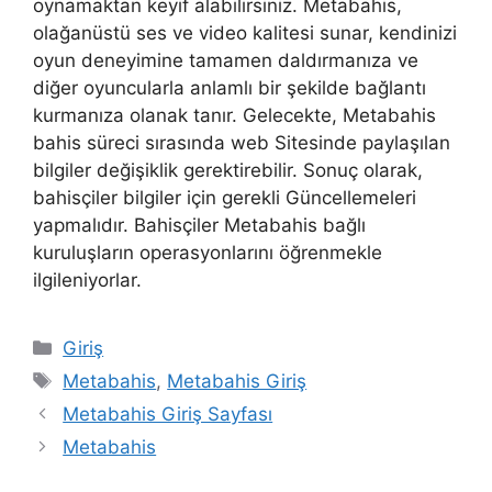
oynamaktan keyif alabilirsiniz. Metabahis,
olağanüstü ses ve video kalitesi sunar, kendinizi
oyun deneyimine tamamen daldırmanıza ve
diğer oyuncularla anlamlı bir şekilde bağlantı
kurmanıza olanak tanır. Gelecekte, Metabahis
bahis süreci sırasında web Sitesinde paylaşılan
bilgiler değişiklik gerektirebilir. Sonuç olarak,
bahisçiler bilgiler için gerekli Güncellemeleri
yapmalıdır. Bahisçiler Metabahis bağlı
kuruluşların operasyonlarını öğrenmekle
ilgileniyorlar.
Kategoriler
Giriş
Etiketler
Metabahis
,
Metabahis Giriş
Metabahis Giriş Sayfası
Metabahis