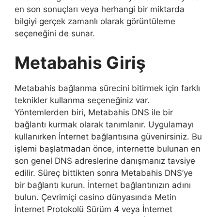
en son sonuçları veya herhangi bir miktarda
bilgiyi gerçek zamanlı olarak görüntüleme
seçeneğini de sunar.
Metabahis Giriş
Metabahis bağlanma sürecini bitirmek için farklı
teknikler kullanma seçeneğiniz var.
Yöntemlerden biri, Metabahis DNS ile bir
bağlantı kurmak olarak tanımlanır. Uygulamayı
kullanırken İnternet bağlantısına güvenirsiniz. Bu
işlemi başlatmadan önce, internette bulunan en
son genel DNS adreslerine danışmanız tavsiye
edilir. Süreç bittikten sonra Metabahis DNS’ye
bir bağlantı kurun. İnternet bağlantınızın adını
bulun. Çevrimiçi casino dünyasında Metin
İnternet Protokolü Sürüm 4 veya İnternet