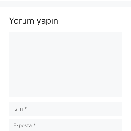
Yorum yapın
Yorum
İsim
E-
posta