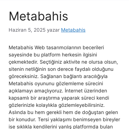
Metabahis
Haziran 5, 2025
yazar
Metabahis
Metabahis Web tasarımcılarının becerileri
sayesinde bu platform herkesin ilgisini
çekmektedir. Seçtiğiniz aktivite ne olursa olsun,
sitenin netliğinin son derece faydalı olduğunu
göreceksiniz. Sağlanan bağlantı aracılığıyla
Metabahis oyununu gözlemleme sürecini
açıklamayı amaçlıyoruz. İnternet üzerinden
kapsamlı bir araştırma yaparak süreci kendi
gözlerinizle kolaylıkla gözlemleyebilirsiniz.
Aslında bu hem gerekli hem de doğuştan gelen
bir konudur. Tersi yaklaşımı benimseyen bireyler
ise sıklıkla kendilerini yanlış platformda bulan