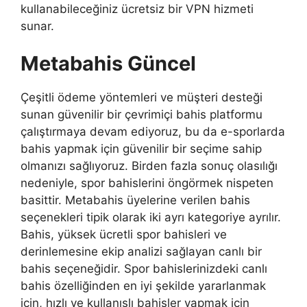
kullanabileceğiniz ücretsiz bir VPN hizmeti
sunar.
Metabahis Güncel
Çeşitli ödeme yöntemleri ve müşteri desteği
sunan güvenilir bir çevrimiçi bahis platformu
çalıştırmaya devam ediyoruz, bu da e-sporlarda
bahis yapmak için güvenilir bir seçime sahip
olmanızı sağlıyoruz. Birden fazla sonuç olasılığı
nedeniyle, spor bahislerini öngörmek nispeten
basittir. Metabahis üyelerine verilen bahis
seçenekleri tipik olarak iki ayrı kategoriye ayrılır.
Bahis, yüksek ücretli spor bahisleri ve
derinlemesine ekip analizi sağlayan canlı bir
bahis seçeneğidir. Spor bahislerinizdeki canlı
bahis özelliğinden en iyi şekilde yararlanmak
için, hızlı ve kullanışlı bahisler yapmak için