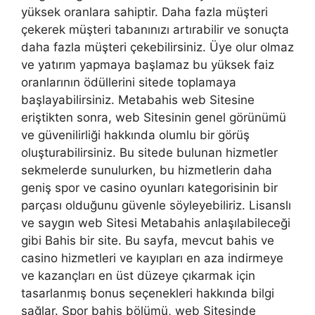
yüksek oranlara sahiptir. Daha fazla müşteri
çekerek müşteri tabanınızı artırabilir ve sonuçta
daha fazla müşteri çekebilirsiniz. Üye olur olmaz
ve yatırım yapmaya başlamaz bu yüksek faiz
oranlarının ödüllerini sitede toplamaya
başlayabilirsiniz. Metabahis web Sitesine
eriştikten sonra, web Sitesinin genel görünümü
ve güvenilirliği hakkında olumlu bir görüş
oluşturabilirsiniz. Bu sitede bulunan hizmetler
sekmelerde sunulurken, bu hizmetlerin daha
geniş spor ve casino oyunları kategorisinin bir
parçası olduğunu güvenle söyleyebiliriz. Lisanslı
ve saygın web Sitesi Metabahis anlaşılabileceği
gibi Bahis bir site. Bu sayfa, mevcut bahis ve
casino hizmetleri ve kayıpları en aza indirmeye
ve kazançları en üst düzeye çıkarmak için
tasarlanmış bonus seçenekleri hakkında bilgi
sağlar. Spor bahis bölümü, web Sitesinde