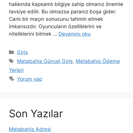
hakkında kapsamlı bilgiye sahip olmanız önemle
tavsiye edilir. Bu olmazsa paranız boşa gider.
Canlı bir maçın sonucunu tahmin etmek
imkansızdır. Oyuncuların özelliklerini ve
niteliklerini bilmek …
Devamını oku
Kategoriler
Giriş
Etiketler
Metabahis Güncel Giriş
,
Metabahis Ödeme
Yerleri
Yorum yap
Son Yazılar
Metabahis Adresi