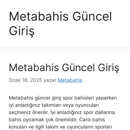
Metabahis Güncel
Giriş
Metabahis Güncel Giriş
Ocak 16, 2025
yazar
Metabahis
Metabahis güncel giriş spor bahisleri yaparken
iyi anladığınız takımları veya oyuncuları
seçmeniz önerilir. İyi anladığınız spor dallarına
bahis oynamak çok önemlidir. Canlı bahis
konuları ve ilgili takım ve oyuncuların sporları