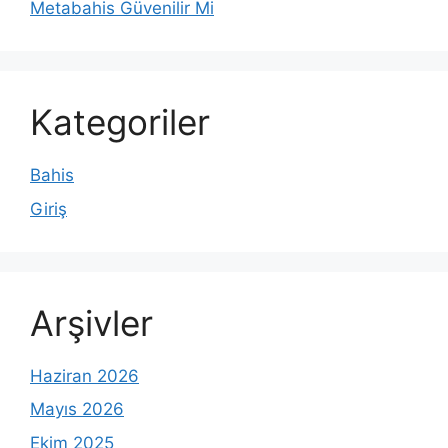
Metabahis Güvenilir Mi
Kategoriler
Bahis
Giriş
Arşivler
Haziran 2026
Mayıs 2026
Ekim 2025