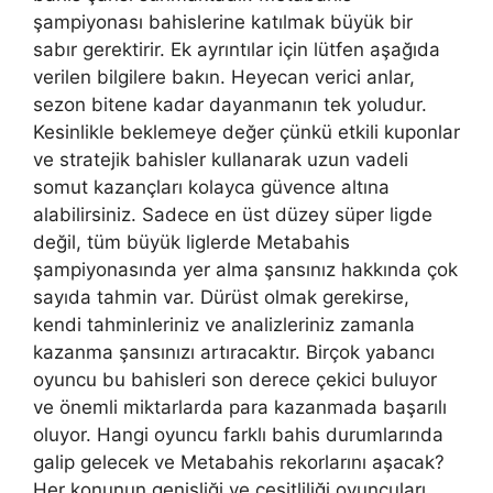
şampiyonası bahislerine katılmak büyük bir
sabır gerektirir. Ek ayrıntılar için lütfen aşağıda
verilen bilgilere bakın. Heyecan verici anlar,
sezon bitene kadar dayanmanın tek yoludur.
Kesinlikle beklemeye değer çünkü etkili kuponlar
ve stratejik bahisler kullanarak uzun vadeli
somut kazançları kolayca güvence altına
alabilirsiniz. Sadece en üst düzey süper ligde
değil, tüm büyük liglerde Metabahis
şampiyonasında yer alma şansınız hakkında çok
sayıda tahmin var. Dürüst olmak gerekirse,
kendi tahminleriniz ve analizleriniz zamanla
kazanma şansınızı artıracaktır. Birçok yabancı
oyuncu bu bahisleri son derece çekici buluyor
ve önemli miktarlarda para kazanmada başarılı
oluyor. Hangi oyuncu farklı bahis durumlarında
galip gelecek ve Metabahis rekorlarını aşacak?
Her konunun genişliği ve çeşitliliği oyuncuları