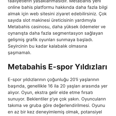
faaliyetlerin yasaklanmasıdır. Metabahis yeni
online bahis platformu hakkında daha fazla bilgi
almak için web sitesini ziyaret edebilirsiniz. Çok
sayıda slot makinesi üreticisinin yardımıyla
Metabahis casinosu, daha yüksek ödemeler ve
oynanışta daha fazla segmentasyon sağlayan
gelişmiş grafik oyunları sunmaya başladı.
Seyircinin bu kadar kalabalık olmasına
şaşmamalı.
Metabahis E-spor Yıldızları
E-spor yıldızlarının çoğunluğu 20’li yaşlarının
başında, genellikle 16 ila 20 yaşları arasında yer
alıyor. Oyun, ekstra gelir elde etme fırsatı
sunuyor. Beklentiler p’ye çok yakın. Oyuncuların
takıma ve gruba göre değerlendirilmesi. Oyunu
en az bir kez deneyimlemiş olmak, potansiyel