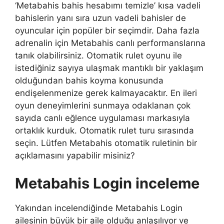
‘Metabahis bahis hesabımı temizle’ kısa vadeli
bahislerin yanı sıra uzun vadeli bahisler de
oyuncular için popüler bir seçimdir. Daha fazla
adrenalin için Metabahis canlı performanslarına
tanık olabilirsiniz. Otomatik rulet oyunu ile
istediğiniz sayıya ulaşmak mantıklı bir yaklaşım
olduğundan bahis koyma konusunda
endişelenmenize gerek kalmayacaktır. En ileri
oyun deneyimlerini sunmaya odaklanan çok
sayıda canlı eğlence uygulaması markasıyla
ortaklık kurduk. Otomatik rulet turu sırasında
seçin. Lütfen Metabahis otomatik ruletinin bir
açıklamasını yapabilir misiniz?
Metabahis Login inceleme
Yakından incelendiğinde Metabahis Login
ailesinin büyük bir aile olduğu anlaşılıyor ve