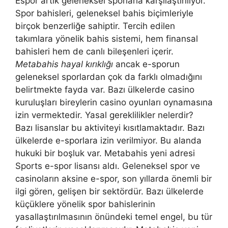
Espor artık geleneksel sporlarla karşılaştırılıyor.
Spor bahisleri, geleneksel bahis biçimleriyle
birçok benzerliğe sahiptir. Tercih edilen
takımlara yönelik bahis sistemi, hem finansal
bahisleri hem de canlı bileşenleri içerir.
Metabahis hayal kırıklığı
ancak e-sporun
geleneksel sporlardan çok da farklı olmadığını
belirtmekte fayda var. Bazı ülkelerde casino
kuruluşları bireylerin casino oyunları oynamasına
izin vermektedir. Yasal gereklilikler nelerdir?
Bazı lisanslar bu aktiviteyi kısıtlamaktadır. Bazı
ülkelerde e-sporlara izin verilmiyor. Bu alanda
hukuki bir boşluk var. Metabahis yeni adresi
Sports e-spor lisansı aldı. Geleneksel spor ve
casinoların aksine e-spor, son yıllarda önemli bir
ilgi gören, gelişen bir sektördür. Bazı ülkelerde
küçüklere yönelik spor bahislerinin
yasallaştırılmasının önündeki temel engel, bu tür