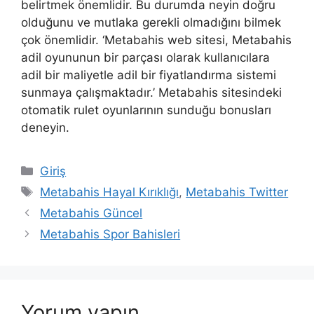
belirtmek önemlidir. Bu durumda neyin doğru
olduğunu ve mutlaka gerekli olmadığını bilmek
çok önemlidir. ‘Metabahis web sitesi, Metabahis
adil oyununun bir parçası olarak kullanıcılara
adil bir maliyetle adil bir fiyatlandırma sistemi
sunmaya çalışmaktadır.’ Metabahis sitesindeki
otomatik rulet oyunlarının sunduğu bonusları
deneyin.
Kategoriler
Giriş
Etiketler
Metabahis Hayal Kırıklığı
,
Metabahis Twitter
Metabahis Güncel
Metabahis Spor Bahisleri
Yorum yapın