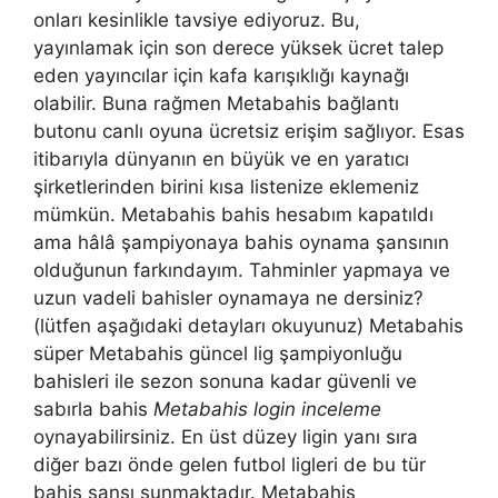
onları kesinlikle tavsiye ediyoruz. Bu,
yayınlamak için son derece yüksek ücret talep
eden yayıncılar için kafa karışıklığı kaynağı
olabilir. Buna rağmen Metabahis bağlantı
butonu canlı oyuna ücretsiz erişim sağlıyor. Esas
itibarıyla dünyanın en büyük ve en yaratıcı
şirketlerinden birini kısa listenize eklemeniz
mümkün. Metabahis bahis hesabım kapatıldı
ama hâlâ şampiyonaya bahis oynama şansının
olduğunun farkındayım. Tahminler yapmaya ve
uzun vadeli bahisler oynamaya ne dersiniz?
(lütfen aşağıdaki detayları okuyunuz) Metabahis
süper Metabahis güncel lig şampiyonluğu
bahisleri ile sezon sonuna kadar güvenli ve
sabırla bahis
Metabahis login inceleme
oynayabilirsiniz. En üst düzey ligin yanı sıra
diğer bazı önde gelen futbol ligleri de bu tür
bahis şansı sunmaktadır. Metabahis