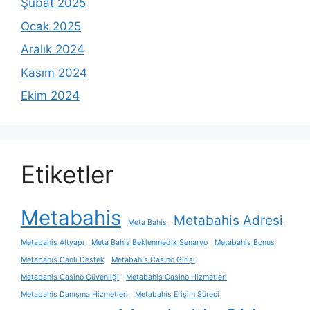
Şubat 2025
Ocak 2025
Aralık 2024
Kasım 2024
Ekim 2024
Etiketler
Metabahis
Metabahis Adresi
Meta Bahis
Metabahis Altyapı
Meta Bahis Beklenmedik Senaryo
Metabahis Bonus
Metabahis Canlı Destek
Metabahis Casino Girişi
Metabahis Casino Güvenliği
Metabahis Casino Hizmetleri
Metabahis Danışma Hizmetleri
Metabahis Erişim Süreci