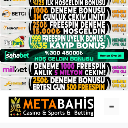
İçeriğe
atla
Menü