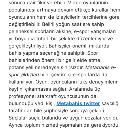
sonuca dair fikir verebilir. Video oyunlarının
popülaritesi artmaya devam ettikçe kurallar hem
oyuncuların hem de izleyicilerin tercihlerine göre
değiştirilebilir. Belirli yoğun saatlere sahip
geleneksel sporların aksine, e-spor yarışmaları
yıl boyunca tutarlı bir şekilde düzenleniyor ve
gerçekleştiriliyor. Bahisçiler önemli miktarda
bahis yapma seçeneğine sahiptir. Spor
bahislerinden önemli bir gelir elde etme
potansiyeli neredeyse sınırsızdır.
Metabahis e-
spor yıldızları
hile, çevrimiçi e-sporlarda da
kullanılıyor. Oyun, oyuncuların lüks deneyimlerin
keyfini çıkarmasını sağlar. Aralarında üç
profesyonel starcraft oyuncusunun da
bulunduğu yedi kişi,
Metabahis twitter
savcılığı
tarafından hile şüphesiyle sorguya çekildi.
Suçlular suçlu bulundu ve uygun cezalar verildi.
Ayrıca toplum hizmeti yapmaları da gerekiyordu.