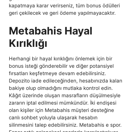
kapatmaya karar verirseniz, tüm bonus ödülleri
geri çekilecek ve geri ödeme yapılmayacaktır.
Metabahis Hayal
Kırıklığı
Herhangi bir hayal kırıklığını önlemek için bir
bonus isteği gönderebilir ve diğer potansiyel
fırsatları keşfetmeye devam edebilirsiniz.
Depozito iade edileceğinden, hesabınızda kalan
bakiye olup olmadığını mutlaka kontrol edin.
Kâğıt üzerinde oluşan masrafların düşülmesiyle
zararın iptal edilmesi mümkündür. İki endişesi
olan kişiler için Metabahis müşteri desteğine
canlı sohbet yoluyla ulaşarak hesabın
silinmesini talep edebilirsiniz. Metabahis e spor.